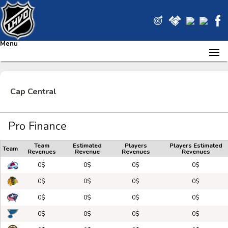
Menu
Cap Central
Pro Finance
Team
Estimated
Players
Players Estimated
Team
Revenues
Revenue
Revenues
Revenues
0$
0$
0$
0$
0$
0$
0$
0$
0$
0$
0$
0$
0$
0$
0$
0$