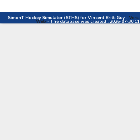
SimonT Hockey Simulator (STHS) for Vincent Britt-Guy -
Versi
Web
- The database was created : 2026-07-30 11